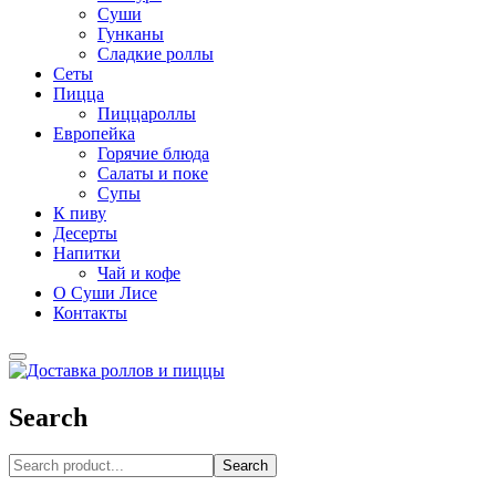
Суши
Гунканы
Сладкие роллы
Сеты
Пицца
Пиццароллы
Европейка
Горячие блюда
Салаты и поке
Супы
К пиву
Десерты
Напитки
Чай и кофе
О Суши Лисе
Контакты
Search
Search