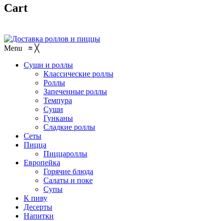
Cart
Menu
≡
╳
Суши и роллы
Классические роллы
Роллы
Запеченные роллы
Темпура
Суши
Гунканы
Сладкие роллы
Сеты
Пицца
Пиццароллы
Европейка
Горячие блюда
Салаты и поке
Супы
К пиву
Десерты
Напитки