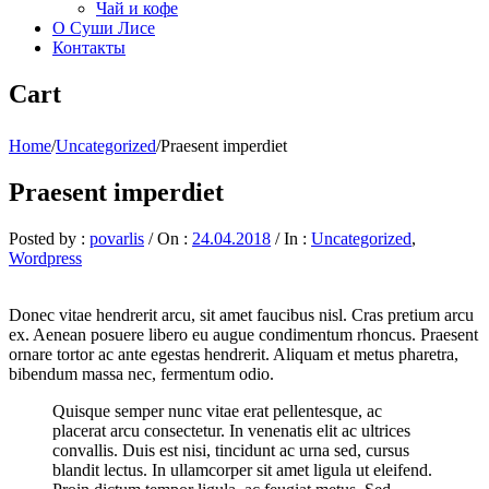
Чай и кофе
О Суши Лисе
Контакты
Cart
Home
/
Uncategorized
/
Praesent imperdiet
Praesent imperdiet
Posted by :
povarlis
/
On :
24.04.2018
/
In :
Uncategorized
,
Wordpress
Donec vitae hendrerit arcu, sit amet faucibus nisl. Cras pretium arcu
ex. Aenean posuere libero eu augue condimentum rhoncus. Praesent
ornare tortor ac ante egestas hendrerit. Aliquam et metus pharetra,
bibendum massa nec, fermentum odio.
Quisque semper nunc vitae erat pellentesque, ac
placerat arcu consectetur. In venenatis elit ac ultrices
convallis. Duis est nisi, tincidunt ac urna sed, cursus
blandit lectus. In ullamcorper sit amet ligula ut eleifend.