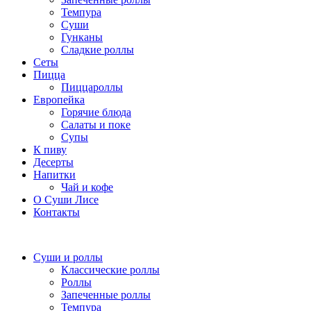
Темпура
Суши
Гунканы
Сладкие роллы
Сеты
Пицца
Пиццароллы
Европейка
Горячие блюда
Салаты и поке
Супы
К пиву
Десерты
Напитки
Чай и кофе
О Суши Лисе
Контакты
Суши и роллы
Классические роллы
Роллы
Запеченные роллы
Темпура