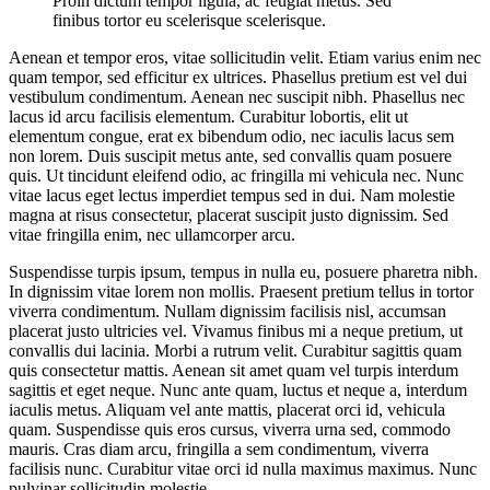
Proin dictum tempor ligula, ac feugiat metus. Sed
finibus tortor eu scelerisque scelerisque.
Aenean et tempor eros, vitae sollicitudin velit. Etiam varius enim nec
quam tempor, sed efficitur ex ultrices. Phasellus pretium est vel dui
vestibulum condimentum. Aenean nec suscipit nibh. Phasellus nec
lacus id arcu facilisis elementum. Curabitur lobortis, elit ut
elementum congue, erat ex bibendum odio, nec iaculis lacus sem
non lorem. Duis suscipit metus ante, sed convallis quam posuere
quis. Ut tincidunt eleifend odio, ac fringilla mi vehicula nec. Nunc
vitae lacus eget lectus imperdiet tempus sed in dui. Nam molestie
magna at risus consectetur, placerat suscipit justo dignissim. Sed
vitae fringilla enim, nec ullamcorper arcu.
Suspendisse turpis ipsum, tempus in nulla eu, posuere pharetra nibh.
In dignissim vitae lorem non mollis. Praesent pretium tellus in tortor
viverra condimentum. Nullam dignissim facilisis nisl, accumsan
placerat justo ultricies vel. Vivamus finibus mi a neque pretium, ut
convallis dui lacinia. Morbi a rutrum velit. Curabitur sagittis quam
quis consectetur mattis. Aenean sit amet quam vel turpis interdum
sagittis et eget neque. Nunc ante quam, luctus et neque a, interdum
iaculis metus. Aliquam vel ante mattis, placerat orci id, vehicula
quam. Suspendisse quis eros cursus, viverra urna sed, commodo
mauris. Cras diam arcu, fringilla a sem condimentum, viverra
facilisis nunc. Curabitur vitae orci id nulla maximus maximus. Nunc
pulvinar sollicitudin molestie.