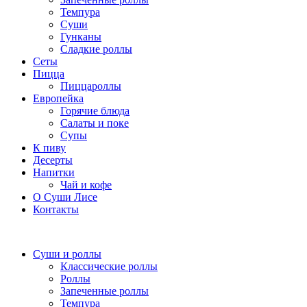
Темпура
Суши
Гунканы
Сладкие роллы
Сеты
Пицца
Пиццароллы
Европейка
Горячие блюда
Салаты и поке
Супы
К пиву
Десерты
Напитки
Чай и кофе
О Суши Лисе
Контакты
Суши и роллы
Классические роллы
Роллы
Запеченные роллы
Темпура