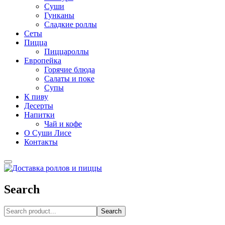
Суши
Гунканы
Сладкие роллы
Сеты
Пицца
Пиццароллы
Европейка
Горячие блюда
Салаты и поке
Супы
К пиву
Десерты
Напитки
Чай и кофе
О Суши Лисе
Контакты
Search
Search