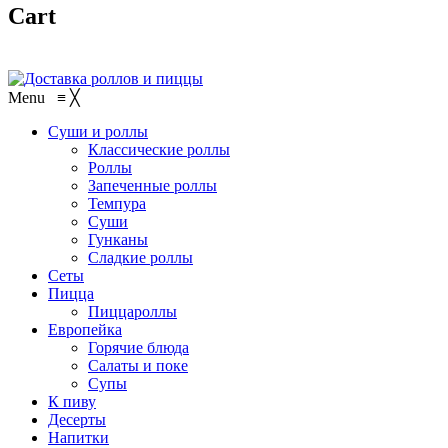
Cart
Menu
≡
╳
Суши и роллы
Классические роллы
Роллы
Запеченные роллы
Темпура
Суши
Гунканы
Сладкие роллы
Сеты
Пицца
Пиццароллы
Европейка
Горячие блюда
Салаты и поке
Супы
К пиву
Десерты
Напитки