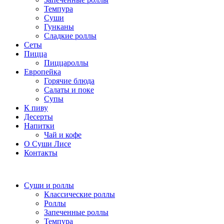
Темпура
Суши
Гунканы
Сладкие роллы
Сеты
Пицца
Пиццароллы
Европейка
Горячие блюда
Салаты и поке
Супы
К пиву
Десерты
Напитки
Чай и кофе
О Суши Лисе
Контакты
Суши и роллы
Классические роллы
Роллы
Запеченные роллы
Темпура