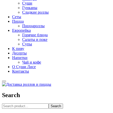
Суши
Гунканы
Сладкие роллы
Сеты
Пицца
Пиццароллы
Европейка
Горячие блюда
Салаты и поке
Супы
К пиву
Десерты
Напитки
Чай и кофе
О Суши Лисе
Контакты
Search
Search