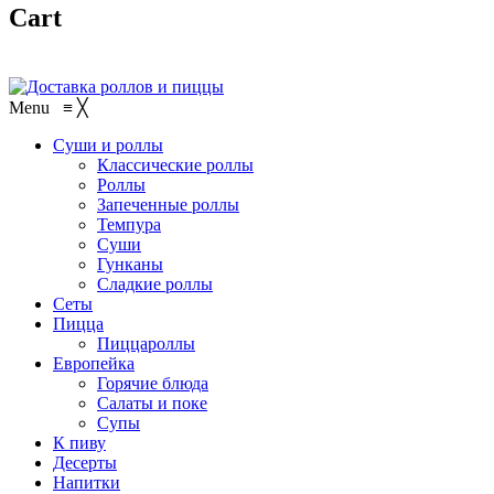
Cart
Menu
≡
╳
Суши и роллы
Классические роллы
Роллы
Запеченные роллы
Темпура
Суши
Гунканы
Сладкие роллы
Сеты
Пицца
Пиццароллы
Европейка
Горячие блюда
Салаты и поке
Супы
К пиву
Десерты
Напитки