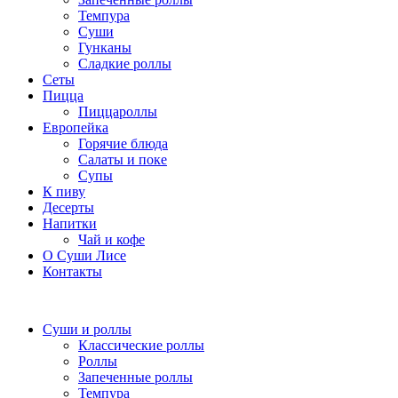
Темпура
Суши
Гунканы
Сладкие роллы
Сеты
Пицца
Пиццароллы
Европейка
Горячие блюда
Салаты и поке
Супы
К пиву
Десерты
Напитки
Чай и кофе
О Суши Лисе
Контакты
Суши и роллы
Классические роллы
Роллы
Запеченные роллы
Темпура