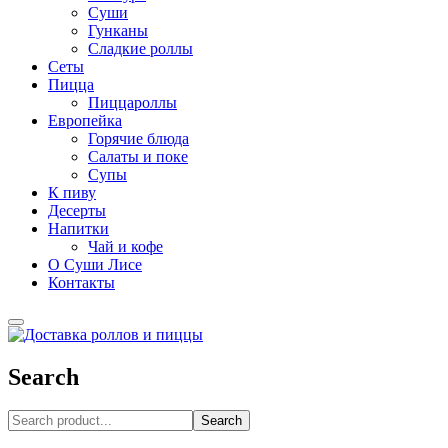
Суши
Гунканы
Сладкие роллы
Сеты
Пицца
Пиццароллы
Европейка
Горячие блюда
Салаты и поке
Супы
К пиву
Десерты
Напитки
Чай и кофе
О Суши Лисе
Контакты
Search
Search