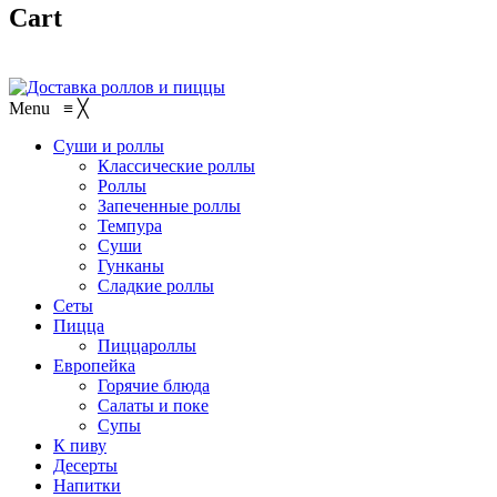
Cart
Menu
≡
╳
Суши и роллы
Классические роллы
Роллы
Запеченные роллы
Темпура
Суши
Гунканы
Сладкие роллы
Сеты
Пицца
Пиццароллы
Европейка
Горячие блюда
Салаты и поке
Супы
К пиву
Десерты
Напитки