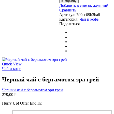
В корзину
Черный
Добавить в список желаний
цейлонский
Сравнить
Артикул:
7d9cc09b3ba8
Категория:
Чай и кофе
Поделиться
Quick View
Чай и кофе
Черный чай с бергамотом эрл грей
Черный чай с бергамотом эрл грей
279,00
Р
Hurry Up! Offer End In: