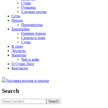
Суши
Гунканы
Сладкие роллы
Сеты
Пицца
Пиццароллы
Европейка
Горячие блюда
Салаты и поке
Супы
К пиву
Десерты
Напитки
Чай и кофе
О Суши Лисе
Контакты
Search
Search