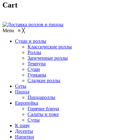
Cart
Menu
≡
╳
Суши и роллы
Классические роллы
Роллы
Запеченные роллы
Темпура
Суши
Гунканы
Сладкие роллы
Сеты
Пицца
Пиццароллы
Европейка
Горячие блюда
Салаты и поке
Супы
К пиву
Десерты
Напитки