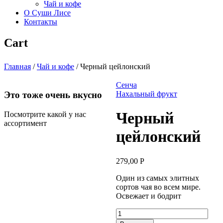
Чай и кофе
О Суши Лисе
Контакты
Cart
Главная
/
Чай и кофе
/
Черный цейлонский
Сенча
Это тоже очень вкусно
Нахальный фрукт
Черный
Посмотрите какой у нас
ассортимент
цейлонский
279,00
Р
Один из самых элитных
сортов чая во всем мире.
Освежает и бодрит
Количество
товара