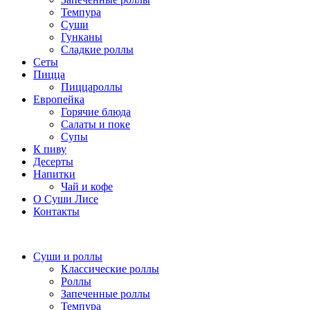
Темпура
Суши
Гунканы
Сладкие роллы
Сеты
Пицца
Пиццароллы
Европейка
Горячие блюда
Салаты и поке
Супы
К пиву
Десерты
Напитки
Чай и кофе
О Суши Лисе
Контакты
Суши и роллы
Классические роллы
Роллы
Запеченные роллы
Темпура