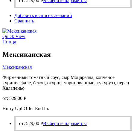
Этот
от:
529,00
Р
Выберите параметры
товар
имеет
Добавить в список желаний
несколько
Сравнить
вариаций.
Опции
можно
Quick View
выбрать
Пицца
на
странице
Мексиканская
товара.
Мексиканская
Фирменный томатный соус, сыр Моцарелла, копченое
куриное филе, бекон, огурцы маринованные, кукуруза, перец
Халапеньо
от:
529,00
Р
Hurry Up! Offer End In:
Этот
от:
529,00
Р
Выберите параметры
товар
имеет