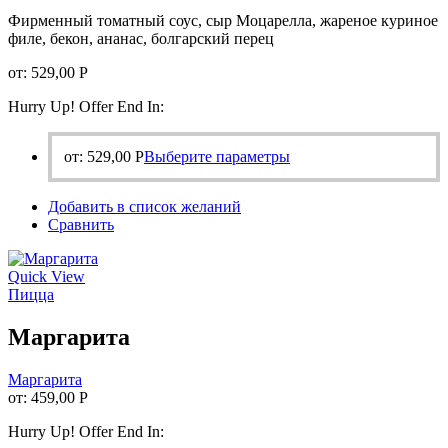
Фирменный томатный соус, сыр Моцарелла, жареное куриное
филе, бекон, ананас, болгарский перец
от:
529,00
Р
Hurry Up! Offer End In:
Этот
от:
529,00
Р
Выберите параметры
товар
имеет
Добавить в список желаний
несколько
Сравнить
вариаций.
Опции
можно
Quick View
выбрать
Пицца
на
странице
Маргарита
товара.
Маргарита
от:
459,00
Р
Hurry Up! Offer End In: