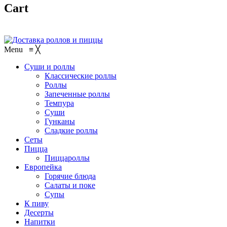
Cart
Menu
≡
╳
Суши и роллы
Классические роллы
Роллы
Запеченные роллы
Темпура
Суши
Гунканы
Сладкие роллы
Сеты
Пицца
Пиццароллы
Европейка
Горячие блюда
Салаты и поке
Супы
К пиву
Десерты
Напитки