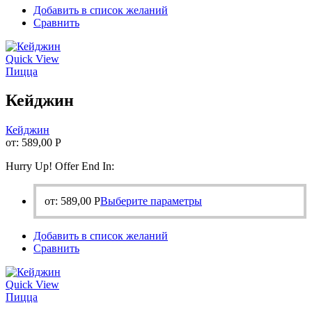
Добавить в список желаний
несколько
Сравнить
вариаций.
Опции
можно
Quick View
выбрать
Пицца
на
странице
Кейджин
товара.
Кейджин
от:
589,00
Р
Hurry Up! Offer End In:
Этот
от:
589,00
Р
Выберите параметры
товар
имеет
Добавить в список желаний
несколько
Сравнить
вариаций.
Опции
можно
Quick View
выбрать
Пицца
на