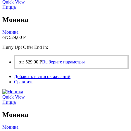
Quick View
Пицца
Моника
Моника
от:
529,00
Р
Hurry Up! Offer End In:
Этот
от:
529,00
Р
Выберите параметры
товар
имеет
Добавить в список желаний
несколько
Сравнить
вариаций.
Опции
можно
Quick View
выбрать
Пицца
на
странице
Моника
товара.
Моника