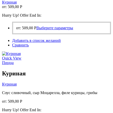
Куриная
от:
509,00
Р
Hurry Up! Offer End In:
Этот
от:
509,00
Р
Выберите параметры
товар
имеет
Добавить в список желаний
несколько
Сравнить
вариаций.
Опции
можно
Quick View
выбрать
Пицца
на
странице
Куриная
товара.
Куриная
Соус сливочный, сыр Моцарелла, филе курицы, грибы
от:
509,00
Р
Hurry Up! Offer End In: