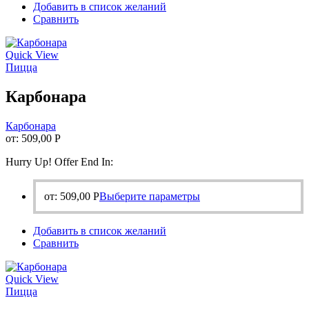
Добавить в список желаний
несколько
Сравнить
вариаций.
Опции
можно
Quick View
выбрать
Пицца
на
странице
Карбонара
товара.
Карбонара
от:
509,00
Р
Hurry Up! Offer End In:
Этот
от:
509,00
Р
Выберите параметры
товар
имеет
Добавить в список желаний
несколько
Сравнить
вариаций.
Опции
можно
Quick View
выбрать
Пицца
на
странице