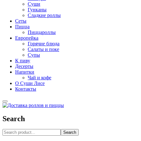
Суши
Гунканы
Сладкие роллы
Сеты
Пицца
Пиццароллы
Европейка
Горячие блюда
Салаты и поке
Супы
К пиву
Десерты
Напитки
Чай и кофе
О Суши Лисе
Контакты
Search
Search