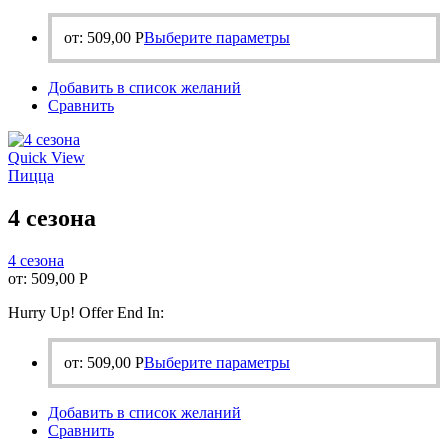
Этот
от:
509,00
Р
Выберите параметры
товар
имеет
Добавить в список желаний
несколько
Сравнить
вариаций.
Опции
можно
Quick View
выбрать
Пицца
на
странице
4 сезона
товара.
4 сезона
от:
509,00
Р
Hurry Up! Offer End In:
Этот
от:
509,00
Р
Выберите параметры
товар
имеет
Добавить в список желаний
несколько
Сравнить
вариаций.