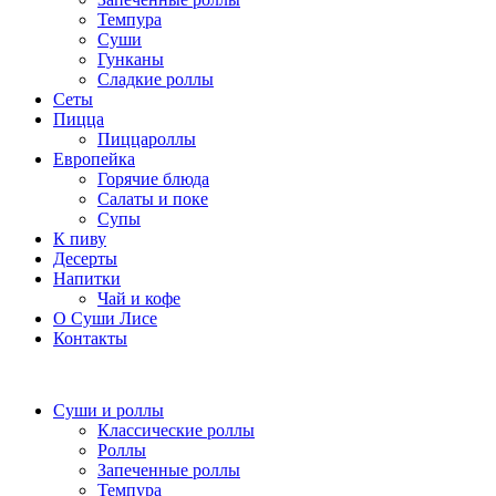
Темпура
Суши
Гунканы
Сладкие роллы
Сеты
Пицца
Пиццароллы
Европейка
Горячие блюда
Салаты и поке
Супы
К пиву
Десерты
Напитки
Чай и кофе
О Суши Лисе
Контакты
Суши и роллы
Классические роллы
Роллы
Запеченные роллы
Темпура