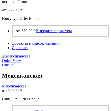
ветчина, бекон
от:
559,00
Р
Hurry Up! Offer End In:
Этот
от:
559,00
Р
Выберите параметры
товар
имеет
Добавить в список желаний
несколько
Сравнить
вариаций.
Опции
можно
Quick View
выбрать
Пицца
на
странице
Мексиканская
товара.
Мексиканская
от:
529,00
Р
Hurry Up! Offer End In: