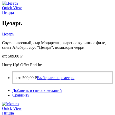
можно
Quick View
выбрать
Пицца
на
странице
Цезарь
товара.
Цезарь
Соус сливочный, сыр Моцарелла, жареное куринное филе,
салат Айсберг, соус “Цезарь”, помилоры черри
от:
509,00
Р
Hurry Up! Offer End In:
Этот
от:
509,00
Р
Выберите параметры
товар
имеет
Добавить в список желаний
несколько
Сравнить
вариаций.
Опции
можно
Quick View
выбрать
Пицца
на