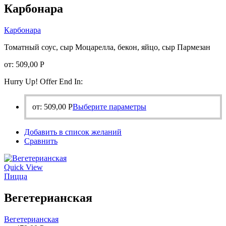
Карбонара
товара.
Карбонара
Томатный соус, сыр Моцарелла, бекон, яйцо, сыр Пармезан
от:
509,00
Р
Hurry Up! Offer End In:
Этот
от:
509,00
Р
Выберите параметры
товар
имеет
Добавить в список желаний
несколько
Сравнить
вариаций.
Опции
можно
Quick View
выбрать
Пицца
на
странице
Вегетерианская
товара.
Вегетерианская