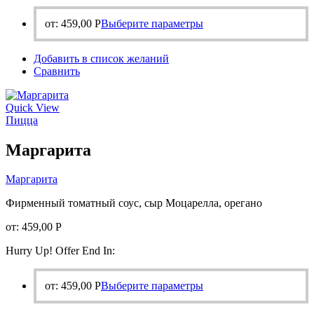
Этот
от:
459,00
Р
Выберите параметры
товар
имеет
Добавить в список желаний
несколько
Сравнить
вариаций.
Опции
можно
Quick View
выбрать
Пицца
на
странице
Маргарита
товара.
Маргарита
Фирменный томатный соус, сыр Моцарелла, орегано
от:
459,00
Р
Hurry Up! Offer End In:
Этот
от:
459,00
Р
Выберите параметры
товар
имеет