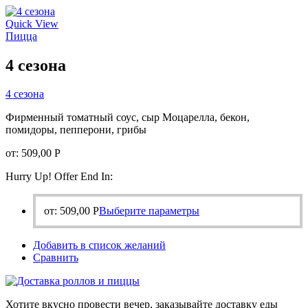
Опции
можно
Quick View
выбрать
Пицца
на
странице
4 сезона
товара.
4 сезона
Фирменный томатный соус, сыр Моцарелла, бекон,
помидоры, пепперони, грибы
от:
509,00
Р
Hurry Up! Offer End In:
Этот
от:
509,00
Р
Выберите параметры
товар
имеет
Добавить в список желаний
несколько
Сравнить
вариаций.
Опции
можно
выбрать
Хотите вкусно провести вечер, заказывайте доставку еды