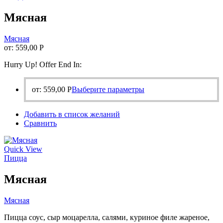
странице
Мясная
товара.
Мясная
от:
559,00
Р
Hurry Up! Offer End In:
Этот
от:
559,00
Р
Выберите параметры
товар
имеет
Добавить в список желаний
несколько
Сравнить
вариаций.
Опции
можно
Quick View
выбрать
Пицца
на
странице
Мясная
товара.
Мясная
Пицца соус, сыр моцарелла, салями, куриное филе жареное,