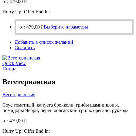
от:
479,00
Р
Hurry Up! Offer End In:
Этот
от:
479,00
Р
Выберите параметры
товар
имеет
Добавить в список желаний
несколько
Сравнить
вариаций.
Опции
можно
Quick View
выбрать
Пицца
на
странице
Вегетерианская
товара.
Вегетерианская
Соус томатный, капуста брокколи, грибы шампиньоны,
помидоры Черри, перец болгарский гриль, орегано, руккола
от:
479,00
Р
Hurry Up! Offer End In: