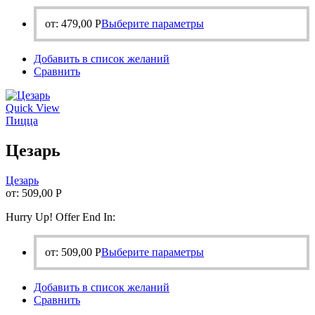
Этот
от:
479,00
Р
Выберите параметры
товар
имеет
Добавить в список желаний
несколько
Сравнить
вариаций.
Опции
можно
Quick View
выбрать
Пицца
на
странице
Цезарь
товара.
Цезарь
от:
509,00
Р
Hurry Up! Offer End In:
Этот
от:
509,00
Р
Выберите параметры
товар
имеет
Добавить в список желаний
несколько
Сравнить
вариаций.
Опции