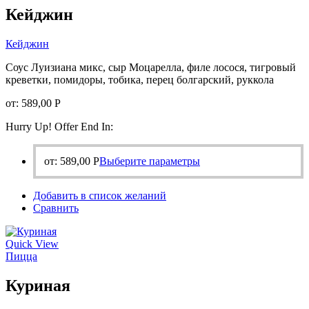
странице
Кейджин
товара.
Кейджин
Соус Луизиана микс, сыр Моцарелла, филе лосося, тигровый
креветки, помидоры, тобика, перец болгарский, руккола
от:
589,00
Р
Hurry Up! Offer End In:
Этот
от:
589,00
Р
Выберите параметры
товар
имеет
Добавить в список желаний
несколько
Сравнить
вариаций.
Опции
можно
Quick View
выбрать
Пицца
на
странице
Куриная
товара.